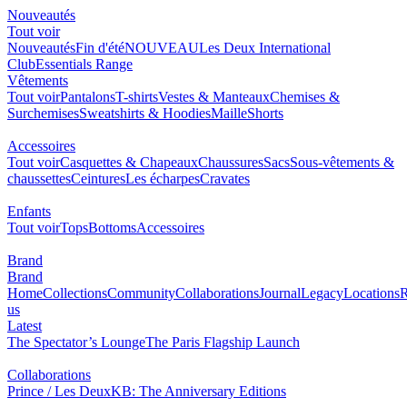
Nouveautés
Tout voir
Nouveautés
Fin d'été
NOUVEAU
Les Deux International
Club
Essentials Range
Vêtements
Tout voir
Pantalons
T-shirts
Vestes & Manteaux
Chemises &
Surchemises
Sweatshirts & Hoodies
Maille
Shorts
Accessoires
Tout voir
Casquettes & Chapeaux
Chaussures
Sacs
Sous-vêtements &
chaussettes
Ceintures
Les écharpes
Cravates