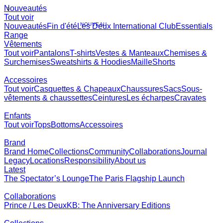
Nouveautés
0
Tout voir
NOUVEAU
Nouveautés
Fin d'été
Les Deux International Club
Essentials
Range
Vêtements
Tout voir
Pantalons
T-shirts
Vestes & Manteaux
Chemises &
Surchemises
Sweatshirts & Hoodies
Maille
Shorts
Accessoires
Tout voir
Casquettes & Chapeaux
Chaussures
Sacs
Sous-
vêtements & chaussettes
Ceintures
Les écharpes
Cravates