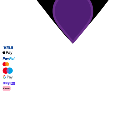
Service Client
FAQ
Contact
Livraison
Retour
Réclamations
Les Deux
À propos de nous
Responsibility
Carrières
Partner
Platform
B2B-login
Magasins
Pays