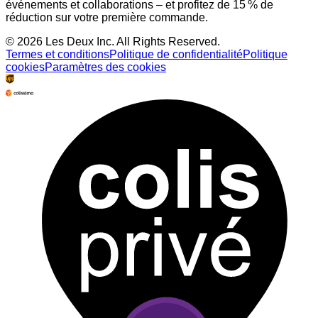
À propos de nous
Responsibility
Carrières
Partner Platform
B2B-login
Magasins
Pays
France