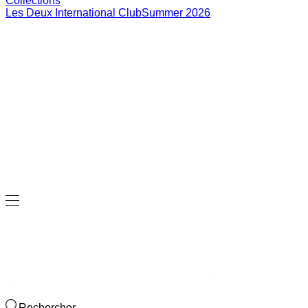
Enfants
Tout voir
Tops
Bottoms
Accessoires
Brand
Brand Home
Collections
Community
Collaborations
Journal
Legacy
Locations
Responsibility
About us
Latest
The Spectator’s Lounge
The Paris Flagship Launch