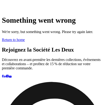
Brand
Brand Home
Collections
Community
Collaborations
Journal
Legacy
Locations
Responsibility
About us
Latest
The Spectator’s Lounge
The Paris Flagship Launch