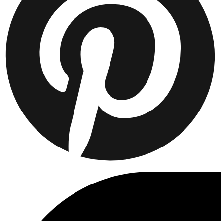
Collaborations
Prince / Les Deux
KB: The Anniversary Editions
Collections
Les Deux International Club
Summer 2026
Rechercher
France
0
En tendance actuellement
Polo
T-shirts
Shorts
T-SHIRTS