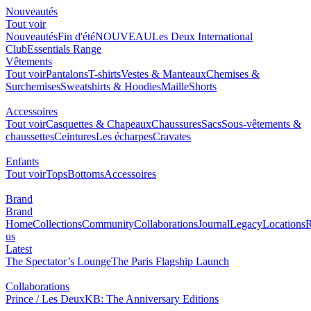
Nouveautés
Tout voir
Nouveautés
Fin d'été
NOUVEAU
Les Deux International
Club
Essentials Range
Vêtements
Tout voir
Pantalons
T-shirts
Vestes & Manteaux
Chemises &
Surchemises
Sweatshirts & Hoodies
Maille
Shorts
Accessoires
Tout voir
Casquettes & Chapeaux
Chaussures
Sacs
Sous-vêtements &
chaussettes
Ceintures
Les écharpes
Cravates