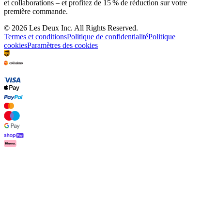
Service Client
FAQ
Contact
Livraison
Retour
Réclamations
Les Deux
À propos de nous
Responsibility
Carrières
Partner Platform
B2B-
login
Magasins
Pays