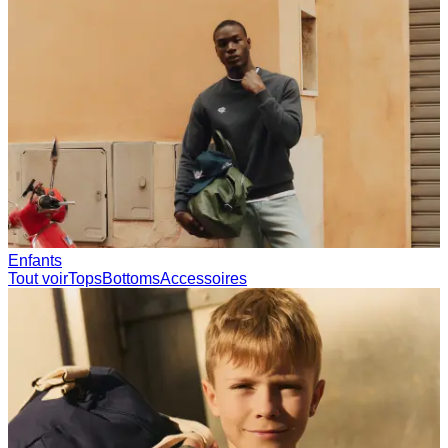
Collections
Les Deux International Club
Summer 2026
Rechercher
France
0
En tendance actuellement
Polo
T-shirts
Shorts
T-SHIRTS
VÊTEMENTS D'EXTÉRIEUR