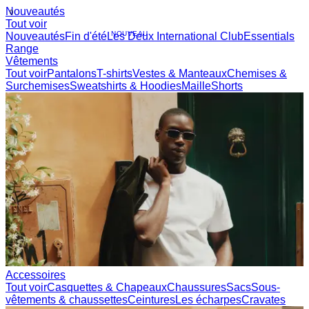
Nouveautés
0
Tout voir
NOUVEAU
Nouveautés
Fin d'été
Les Deux International Club
Essentials
Range
Vêtements
Tout voir
Pantalons
T-shirts
Vestes & Manteaux
Chemises &
Surchemises
Sweatshirts & Hoodies
Maille
Shorts
Accessoires
Tout voir
Casquettes & Chapeaux
Chaussures
Sacs
Sous-
vêtements & chaussettes
Ceintures
Les écharpes
Cravates