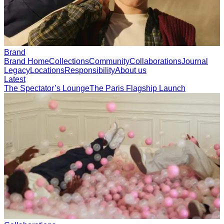
Brand
Brand Home
Collections
Community
Collaborations
Journal
Legacy
Locations
Responsibility
About us
Latest
The Spectator’s Lounge
The Paris Flagship Launch