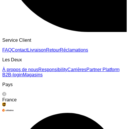
Service Client
FAQ
Contact
Livraison
Retour
Réclamations
Les Deux
À propos de nous
Responsibility
Carrières
Partner Platform
B2B-login
Magasins
Pays
France