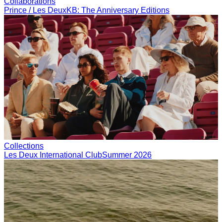
Collaborations
Prince / Les Deux
KB: The Anniversary Editions
Collections
Les Deux International Club
Summer 2026