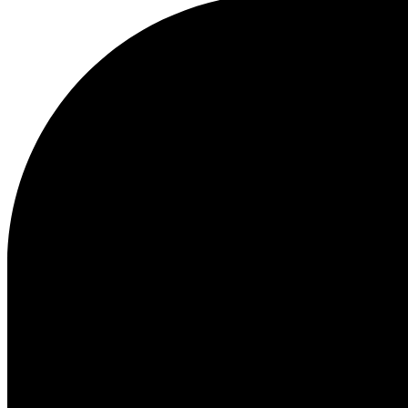
Service Client
FAQ
Contact
Livraison
Retour
Réclamations
Les Deux
À propos de nous
Responsibility
Carrières
Partner Platform
B2B-
login
Magasins
Pays
France