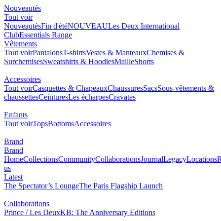
Nouveautés
Tout voir
Nouveautés
Fin d'été
NOUVEAU
Les Deux International
Club
Essentials Range
Vêtements
Tout voir
Pantalons
T-shirts
Vestes & Manteaux
Chemises &
Surchemises
Sweatshirts & Hoodies
Maille
Shorts
Accessoires
Tout voir
Casquettes & Chapeaux
Chaussures
Sacs
Sous-vêtements &
chaussettes
Ceintures
Les écharpes
Cravates
Enfants
Tout voir
Tops
Bottoms
Accessoires
Brand
Brand
Home
Collections
Community
Collaborations
Journal
Legacy
Locations
R
us
Latest
The Spectator’s Lounge
The Paris Flagship Launch
Collaborations
Prince / Les Deux
KB: The Anniversary Editions