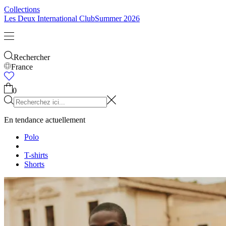
Collections
Les Deux International Club
Summer 2026
Rechercher
France
0
En tendance actuellement
Polo
T-shirts
Shorts
T-SHIRTS
VÊTEMENTS D'EXTÉRIEUR