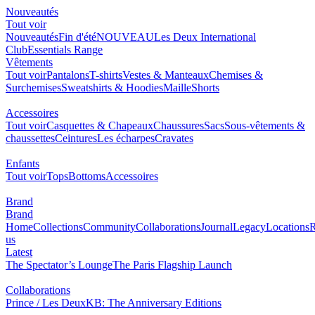
Nouveautés
Tout voir
Nouveautés
Fin d'été
NOUVEAU
Les Deux International
Club
Essentials Range
Vêtements
Tout voir
Pantalons
T-shirts
Vestes & Manteaux
Chemises &
Surchemises
Sweatshirts & Hoodies
Maille
Shorts
Accessoires
Tout voir
Casquettes & Chapeaux
Chaussures
Sacs
Sous-vêtements &
chaussettes
Ceintures
Les écharpes
Cravates