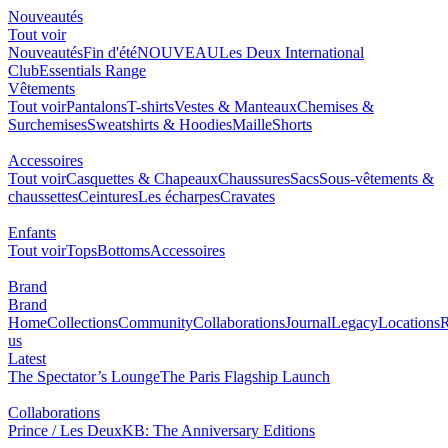
Nouveautés
Tout voir
Nouveautés
Fin d'été
NOUVEAU
Les Deux International
Club
Essentials Range
Vêtements
Tout voir
Pantalons
T-shirts
Vestes & Manteaux
Chemises &
Surchemises
Sweatshirts & Hoodies
Maille
Shorts
Accessoires
Tout voir
Casquettes & Chapeaux
Chaussures
Sacs
Sous-vêtements &
chaussettes
Ceintures
Les écharpes
Cravates