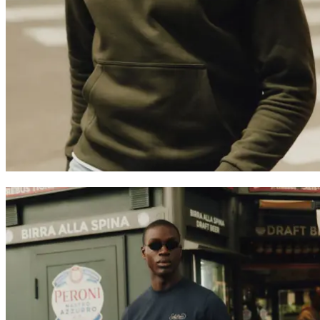
Service Client
FAQ
Contact
Livraison
Retour
Réclamations
Les Deux
À propos de nous
Responsibility
Carrières
Partner Platform
B2B-
login
Magasins
Pays
France