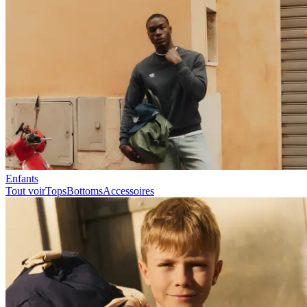
Collections
Les Deux International Club
Summer 2026
Rechercher
France
0
En tendance actuellement
Polo
T-shirts
Shorts
T-SHIRTS
VÊTEMENTS D'EXTÉRIEUR