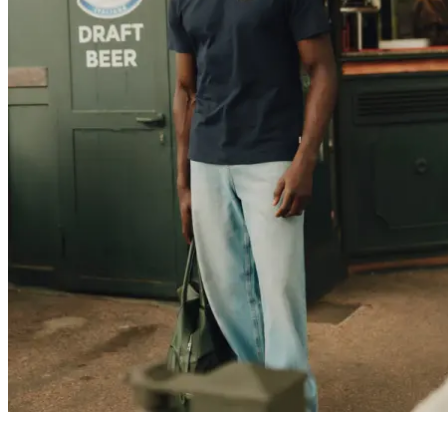
Service Client
FAQ
Contact
Livraison
Retour
Réclamations
Les Deux
À propos de nous
Responsibility
Carrières
Partner Platform
B2B-
login
Magasins
Pays
France
Rejoignez la Société Les Deux
Découvrez en avant-première les dernières collections, événements