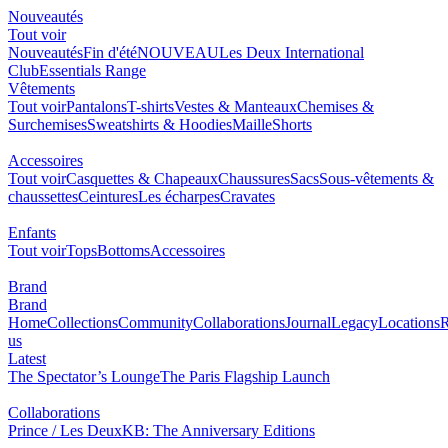
Nouveautés
Tout voir
Nouveautés
Fin d'été
NOUVEAU
Les Deux International
Club
Essentials Range
Vêtements
Tout voir
Pantalons
T-shirts
Vestes & Manteaux
Chemises &
Surchemises
Sweatshirts & Hoodies
Maille
Shorts
Accessoires
Tout voir
Casquettes & Chapeaux
Chaussures
Sacs
Sous-vêtements &
chaussettes
Ceintures
Les écharpes
Cravates