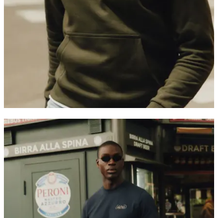
Service Client
FAQ
Contact
Livraison
Retour
Réclamations
Les Deux
À propos de nous
Responsibility
Carrières
Partner Platform
B2B-
login
Magasins
Pays
France