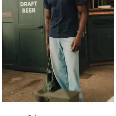
Service Client
FAQ
Contact
Livraison
Retour
Réclamations
Les Deux
À propos de nous
Responsibility
Carrières
Partner Platform
B2B-
login
Magasins
Pays
France
Rejoignez la Société Les Deux
Découvrez en avant-première les dernières collections, événements