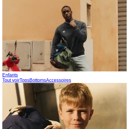
Collections
Les Deux International Club
Summer 2026
Rechercher
France
0
En tendance actuellement
Polo
T-shirts
Shorts
T-SHIRTS
VÊTEMENTS D'EXTÉRIEUR