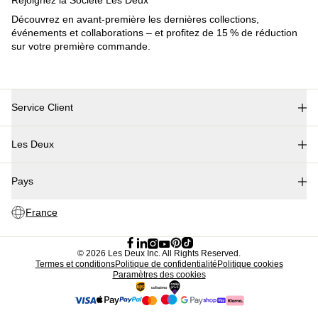
Collections
Les Deux International Club
Summer 2026
Rechercher
France
0
En tendance actuellement
Polo
T-shirts
Shorts
T-SHIRTS
VÊTEMENTS D'EXTÉRIEUR