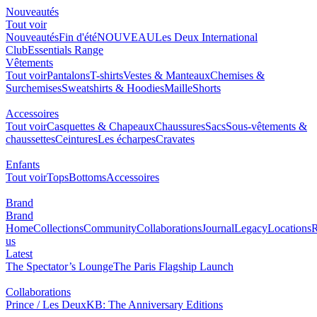
Nouveautés
Tout voir
Nouveautés
Fin d'été
NOUVEAU
Les Deux International
Club
Essentials Range
Vêtements
Tout voir
Pantalons
T-shirts
Vestes & Manteaux
Chemises &
Surchemises
Sweatshirts & Hoodies
Maille
Shorts
Accessoires
Tout voir
Casquettes & Chapeaux
Chaussures
Sacs
Sous-vêtements &
chaussettes
Ceintures
Les écharpes
Cravates
Enfants
Tout voir
Tops
Bottoms
Accessoires
Brand
Brand
Home
Collections
Community
Collaborations
Journal
Legacy
Locations
R
us
Latest
The Spectator’s Lounge
The Paris Flagship Launch
Collaborations
Prince / Les Deux
KB: The Anniversary Editions