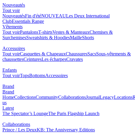
Nouveautés
Tout voir
Nouveautés
Fin d'été
NOUVEAU
Les Deux International
Club
Essentials Range
Vêtements
Tout voir
Pantalons
T-shirts
Vestes & Manteaux
Chemises &
Surchemises
Sweatshirts & Hoodies
Maille
Shorts
Accessoires
Tout voir
Casquettes & Chapeaux
Chaussures
Sacs
Sous-vêtements &
chaussettes
Ceintures
Les écharpes
Cravates