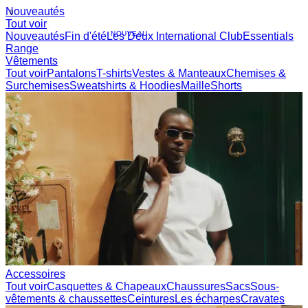
Nouveautés
0
Tout voir
NOUVEAU
Nouveautés
Fin d'été
Les Deux International Club
Essentials
Range
Vêtements
Tout voir
Pantalons
T-shirts
Vestes & Manteaux
Chemises &
Surchemises
Sweatshirts & Hoodies
Maille
Shorts
Accessoires
Tout voir
Casquettes & Chapeaux
Chaussures
Sacs
Sous-
vêtements & chaussettes
Ceintures
Les écharpes
Cravates