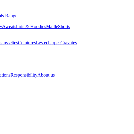
als Range
es
Sweatshirts & Hoodies
Maille
Shorts
aussettes
Ceintures
Les écharpes
Cravates
ations
Responsibility
About us