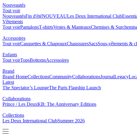
Nouveautés
Tout voir
Nouveautés
Fin d'été
NOUVEAU
Les Deux International Club
Essenti
Vêtements
Tout voir
Pantalons
T-shirts
Vestes & Manteaux
Chemises & Surchemis
Accessoires
Tout voir
Casquettes & Chapeaux
Chaussures
Sacs
Sous-vêtements & ch
Enfants
Tout voir
Tops
Bottoms
Accessoires
Brand
Brand Home
Collections
Community
Collaborations
Journal
Legacy
Loc
Latest
The Spectator’s Lounge
The Paris Flagship Launch
Collaborations
Prince / Les Deux
KB: The Anniversary Editions
Collections
Les Deux International Club
Summer 2026