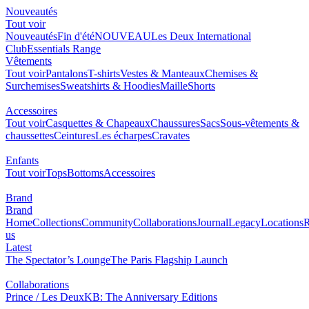
Nouveautés
0
Tout voir
NOUVEAU
Nouveautés
Fin d'été
Les Deux International Club
Essentials
Range
Vêtements
Tout voir
Pantalons
T-shirts
Vestes & Manteaux
Chemises &
Surchemises
Sweatshirts & Hoodies
Maille
Shorts
Accessoires
Tout voir
Casquettes & Chapeaux
Chaussures
Sacs
Sous-
vêtements & chaussettes
Ceintures
Les écharpes
Cravates