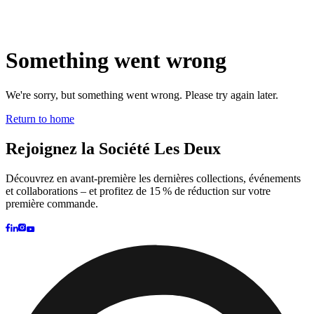
Brand
Brand Home
Collections
Community
Collaborations
Journal
Legacy
Locations
Responsibility
About us
Latest
The Spectator’s Lounge
The Paris Flagship Launch