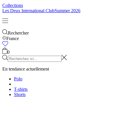
Collections
Les Deux International Club
Summer 2026
Rechercher
France
0
En tendance actuellement
Polo
T-shirts
Shorts
T-SHIRTS
VÊTEMENTS D'EXTÉRIEUR