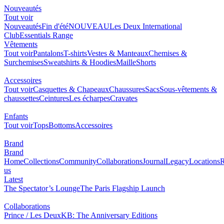
Nouveautés
Tout voir
Nouveautés
Fin d'été
NOUVEAU
Les Deux International
Club
Essentials Range
Vêtements
Tout voir
Pantalons
T-shirts
Vestes & Manteaux
Chemises &
Surchemises
Sweatshirts & Hoodies
Maille
Shorts
Accessoires
Tout voir
Casquettes & Chapeaux
Chaussures
Sacs
Sous-vêtements &
chaussettes
Ceintures
Les écharpes
Cravates
Enfants
Tout voir
Tops
Bottoms
Accessoires
Brand
Brand
Home
Collections
Community
Collaborations
Journal
Legacy
Locations
R
us
Latest
The Spectator’s Lounge
The Paris Flagship Launch
Collaborations
Prince / Les Deux
KB: The Anniversary Editions