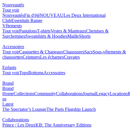
Nouveautés
Tout voir
Nouveautés
Fin d'été
NOUVEAU
Les Deux International
Club
Essentials Range
Vêtements
Tout voir
Pantalons
T-shirts
Vestes & Manteaux
Chemises &
Surchemises
Sweatshirts & Hoodies
Maille
Shorts
Accessoires
Tout voir
Casquettes & Chapeaux
Chaussures
Sacs
Sous-vêtements &
chaussettes
Ceintures
Les écharpes
Cravates
Enfants
Tout voir
Tops
Bottoms
Accessoires
Brand
Brand
Home
Collections
Community
Collaborations
Journal
Legacy
Locations
R
us
Latest
The Spectator’s Lounge
The Paris Flagship Launch
Collaborations
Prince / Les Deux
KB: The Anniversary Editions