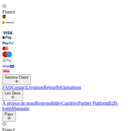
France
Service Client
FAQ
Contact
Livraison
Retour
Réclamations
Les Deux
À propos de nous
Responsibility
Carrières
Partner Platform
B2B-
login
Magasins
Pays
France