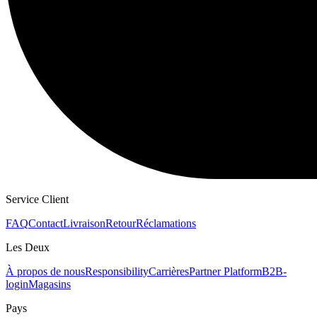
Service Client
FAQ
Contact
Livraison
Retour
Réclamations
Les Deux
À propos de nous
Responsibility
Carrières
Partner Platform
B2B-
login
Magasins
Pays