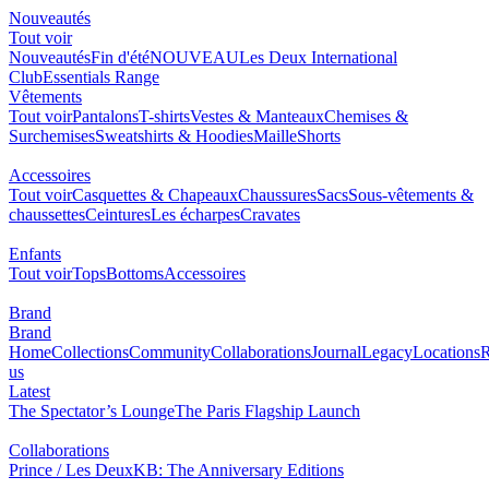
Nouveautés
Tout voir
Nouveautés
Fin d'été
NOUVEAU
Les Deux International
Club
Essentials Range
Vêtements
Tout voir
Pantalons
T-shirts
Vestes & Manteaux
Chemises &
Surchemises
Sweatshirts & Hoodies
Maille
Shorts
Accessoires
Tout voir
Casquettes & Chapeaux
Chaussures
Sacs
Sous-vêtements &
chaussettes
Ceintures
Les écharpes
Cravates